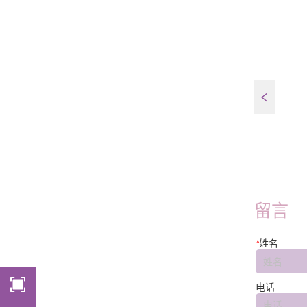
FT45E-W
留言
*
姓名
电话