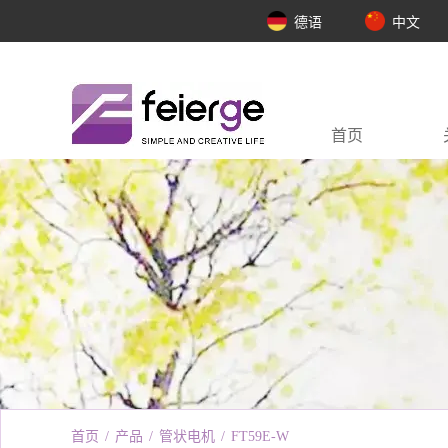
德语
中文
首页
首页
/
产品
/
管状电机
/
FT59E-W