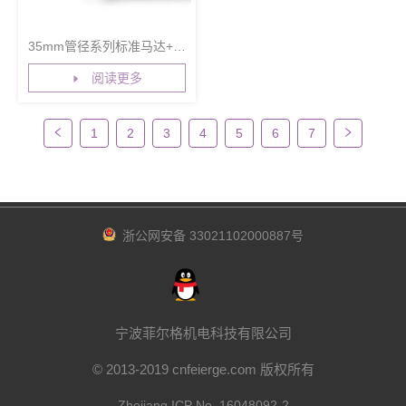
35mm管径系列标准马达+机
械行程限
阅读更多
1
2
3
4
5
6
7
浙公网安备 33021102000887号
宁波菲尔格机电科技有限公司
© 2013-2019 cnfeierge.com 版权所有
Zhejiang ICP No. 16048092-2