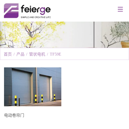
首页
/
产品
/
管状电机
/
TF59E