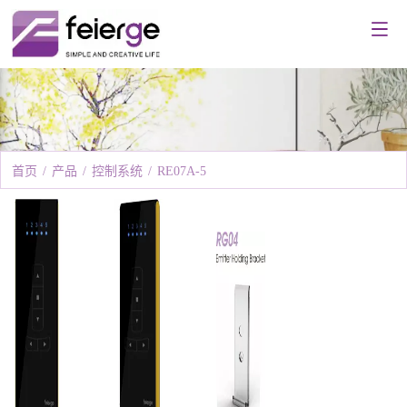
首页
/
产品
/
控制系统
/
RE07A-5