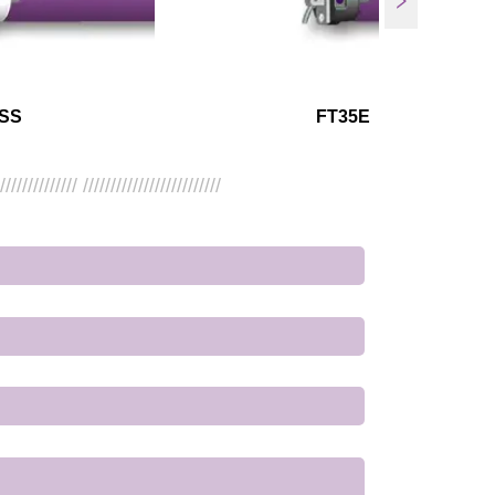
SS
FT35E
/////////////// /////////////////////////