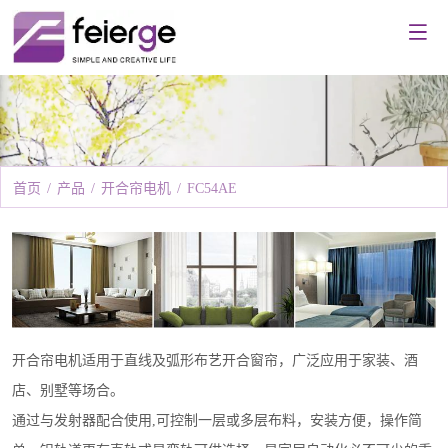
首页
/
产品
/
开合帘电机
/
FC54AE