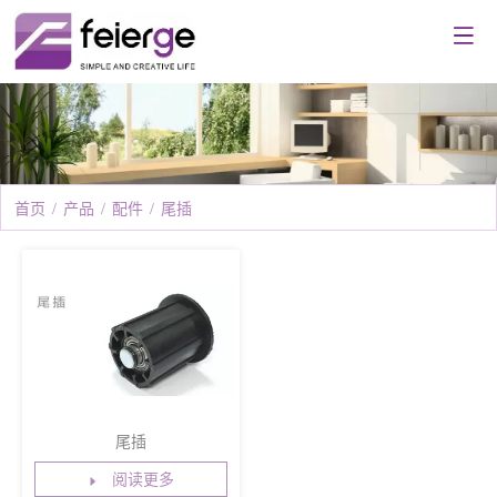
首页
/
产品
/
配件
/
尾插
尾插
阅读更多